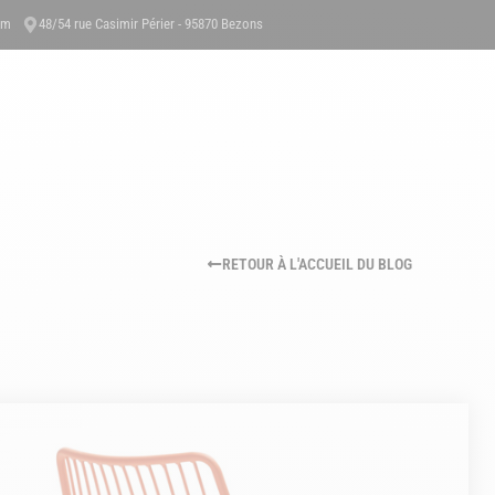
om
48/54 rue Casimir Périer - 95870 Bezons
PROPOS
RÉFÉRENCES
CERTIFICATION & QUALITÉ
ACTUALITÉS
RETOUR À L'ACCUEIL DU BLOG