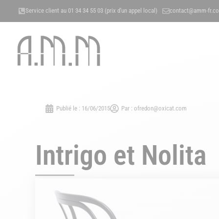
Service client au 01 34 34 55 03 (prix d'un appel local)
contact@amm-fr.c
ACCUEIL
NOS MÉTIERS
A 
Publié le :
16/06/2015
Par :
ofredon@oxicat.com
Intrigo et Nolita