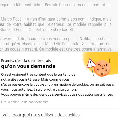
logue du fabricant italien
Pedrali
. Ces deux modèles portent les
t Marco Pocci, n’a rien d’intrigant comme son nom l’indique, mais
eur
de votre
habitat
que l’extérieur. Ce modèle rappelle plus
arck et Eugeni Quitllet, édité chez kartell.
’arrivée de l’été, nous pouvons vous proposer
Nolita
, une chaise
teuil qu’en chaise), par Mandelli Pagliarulo. Sa structure est
ion un coussin assorti. Ce modèle est une très bonne alternative
Promis, c'est la dernière fois
ble
de jardin, telle que l’Ypsilon 4 ou bien la Concrete, toujours
qu'on vous demande
Plateforme de Gestion du Consentement : Pe
On est vraiment très content que le contenu de
 faire appel à nos conseillers par téléphone au 01 34 34 55 22 ou
notre site vous intéresse. Mais comme vous
t
.
n'avez pas encore fait votre choix en matière de cookies, on ne sait pas si
vous nous autorisez à suivre votre visite ou non.
Vous pouvez même décider quels services vous nous autorisez à lancer.
Lire la politique de confidentialité
Axeptio consent
Voici pourquoi nous utilisons des cookies.