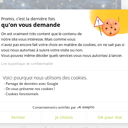
Promis, c'est la dernière fois
qu'on vous demande
Plateforme de Gestion du Consentement : Pe
On est vraiment très content que le contenu de
notre site vous intéresse. Mais comme vous
n'avez pas encore fait votre choix en matière de cookies, on ne sait pas si
vous nous autorisez à suivre votre visite ou non.
Vous pouvez même décider quels services vous nous autorisez à lancer.
Lire la politique de confidentialité
Axeptio consent
Voici pourquoi nous utilisons des cookies.
n réveillon de
Jour de l’An
!
Partage de données avec Google
On vous présente nos cookies !
nt de votre espace de travail.
Cookies fonctionnels
nous pouvons vous proposer de nombreux modèles de bureaux et
l pour open space, des bureaux administratifs de différentes
Consentements certifiés par
n, des banquettes de salle d’attente, de séduisantes banques
Fermer
Je choisis
OK pour moi
’autres mobiliers de tout type.