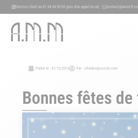
Service client au 01 34 34 55 03 (prix d'un appel local)
contact@amm-fr.c
ACCUEIL
NOS MÉTIERS
A 
Publié le :
31/12/2014
Par :
ofredon@oxicat.com
Bonnes fêtes de 