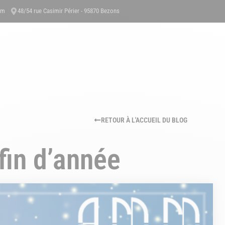
om
48/54 rue Casimir Périer - 95870 Bezons
PROPOS
RÉFÉRENCES
CERTIFICATION & QUALITÉ
ACTUALITÉS
RETOUR À L'ACCUEIL DU BLOG
fin d’année